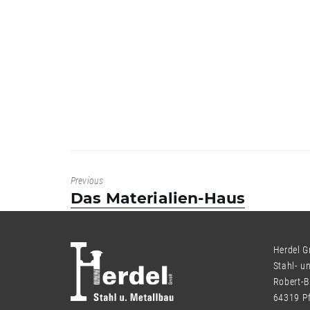
Previous
Previous
Das Materialien-Haus
post:
Herdel 
Stahl- u
Robert-B
64319 P